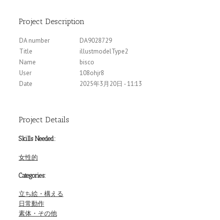
Project Description
DA number
DA9028729
Title
illustmodelType2
Name
bisco
User
108ohjr8
Date
2025年3月20日 - 11:13
Project Details
Skills Needed:
女性的
Categories:
立ち絵・構える
日常動作
素体・その他