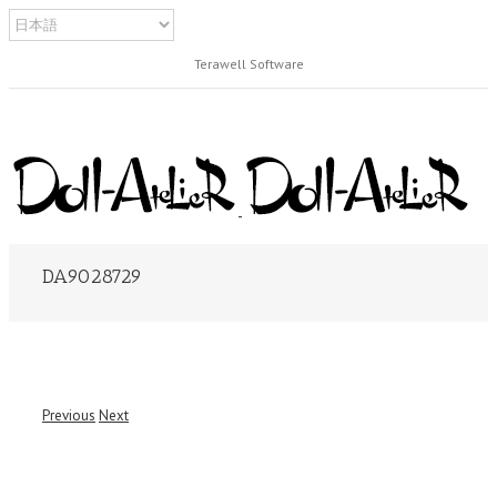
Terawell Software
DA9028729
Previous
Next