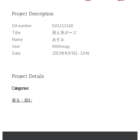
Project Description
DA number
DA1111160
Title
萌え系ポーズ
Name
あすみ
User
hhhhvxqq
Date
2013年8月9日 - 10:41
Project Details
Categories:
座る・屈む