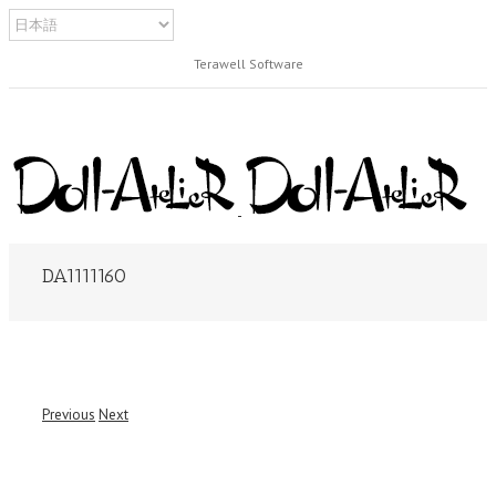
Terawell Software
DA1111160
Previous
Next