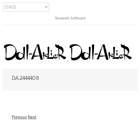
Terawell Software
DA2444408
Previous
Next