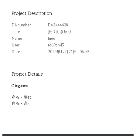
Project Description
DA number
DA2444408
Title
振り向き座り
Name
tiiee
User
rq69bn43
Date
2014年12月21日 - 06:09
Project Details
Categories:
座る・屈む
寝る・這う