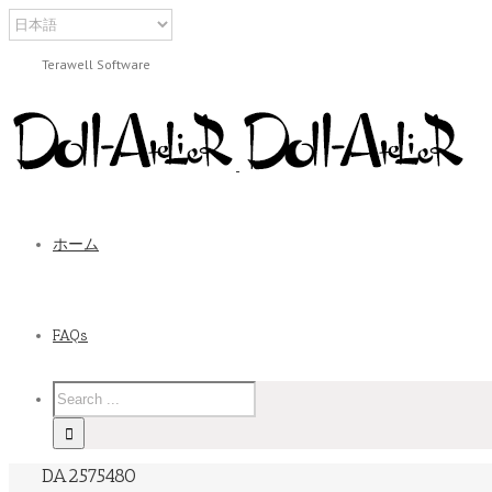
Terawell Software
ホーム
FAQs
DA2575480