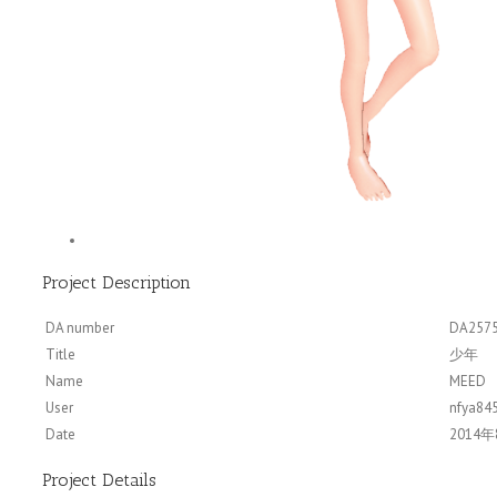
Project Description
DA number
DA257
Title
少年
Name
MEED
User
nfya84
Date
2014年8
Project Details