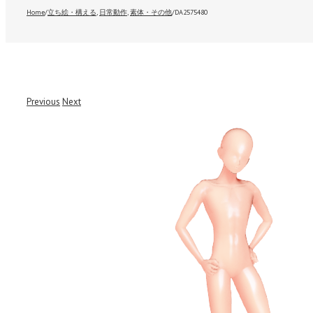
Home
/
立ち絵・構える
,
日常動作
,
素体・その他
/
DA2575480
Previous
Next