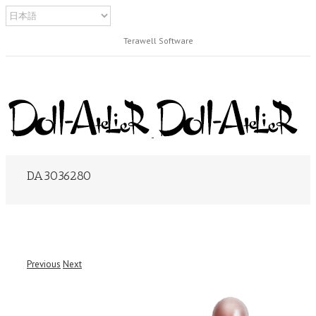
Terawell Software
DA3036280
Previous
Next