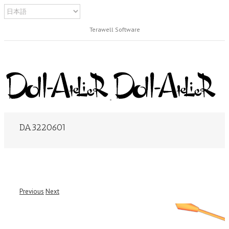
Terawell Software
DA3220601
Previous
Next