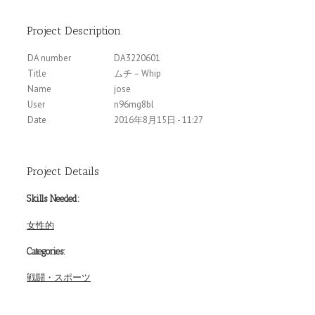
Project Description
DA number
DA3220601
Title
ムチ－Whip
Name
jose
User
n96mg8bl
Date
2016年8月15日 - 11:27
Project Details
Skills Needed:
女性的
Categories:
戦闘・スポーツ