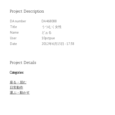
Project Description
DA number
DA468088
Title
うつむく女性
Name
どぉる
User
10pctpue
Date
2012年6月15日 - 17:38
Project Details
Categories:
座る・屈む
日常動作
運ぶ・動かす