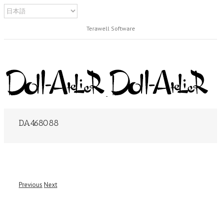
Terawell Software
DA468088
Previous
Next