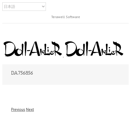
Terawell Software
DA756856
Previous
Next