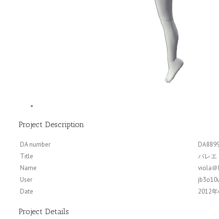
Project Description
DA number
DA889
Title
バレエ
Name
viola＠
User
jb3o10u
Date
2012年6
Project Details