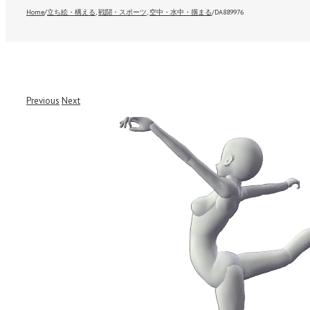
Home
/
立ち絵・構える
,
戦闘・スポーツ
,
空中・水中・掴まる
/
DA889976
Previous
Next