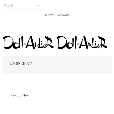
Terawell Software
DA8928377
Previous
Next