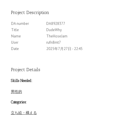
Project Description
DA number
DA8928377
Title
DudeWhy
Name
TheHoseJam
User
rufn8mt7
Date
2025年7月27日 - 22:45
Project Details
Skills Needed:
男性的
Categories:
立ち絵・構える