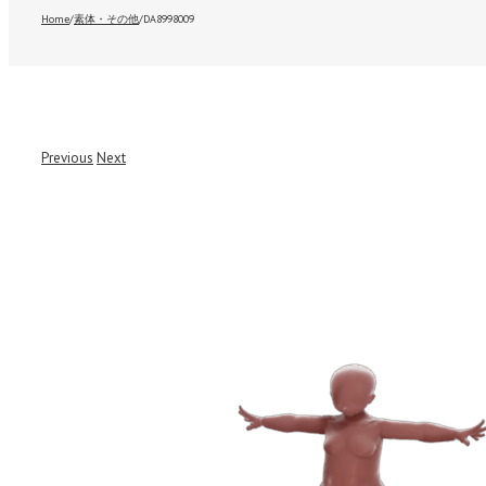
Home
/
素体・その他
/
DA8998009
Previous
Next