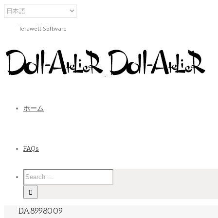
Terawell Software
ホーム
FAQs
DA8998009