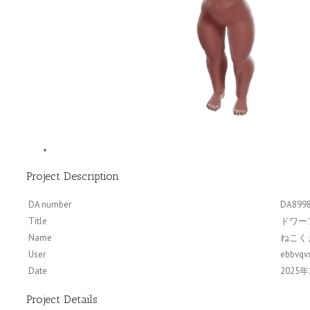
Project Description
DA number
DA899
Title
ドワー
Name
ねこく
User
ebbvqv
Date
2025年1
Project Details