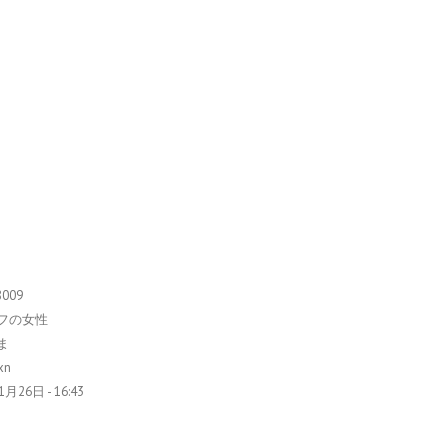
8009
フの女性
ま
xn
月26日 - 16:43