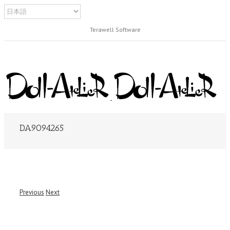
Terawell Software
DA9094265
Previous
Next