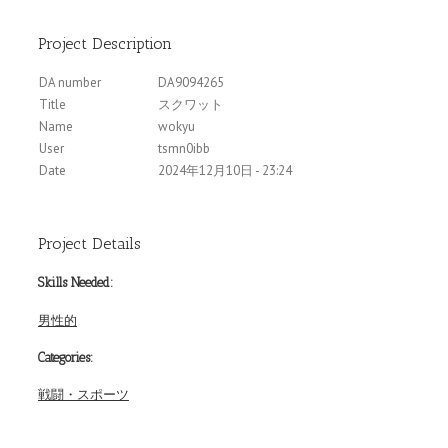
Project Description
DA number
DA9094265
Title
スクワット
Name
wokyu
User
tsmn0ibb
Date
2024年12月10日 - 23:24
Project Details
Skills Needed:
男性的
Categories:
戦闘・スポーツ