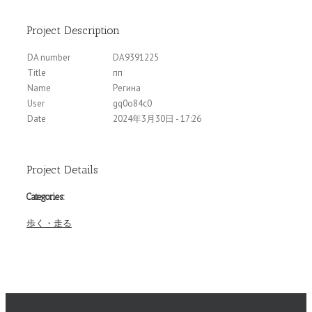
Project Description
DA number
DA9391225
Title
пп
Name
Регина
User
gq0o84c0
Date
2024年3月30日 - 17:26
Project Details
Categories:
歩く・走る