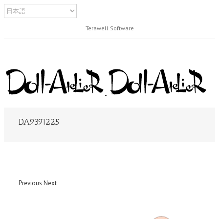
Terawell Software
DA9391225
Previous
Next