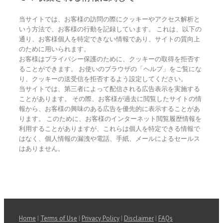
当サイトでは、お客様の訪問の際にクッキーやアクセス解析と
いう方法で、お客様の行動を記録しています。 これは、以下の
通り、お客様個人を特定できない情報であり、サイトの質向上
のために用いられます。
お客様はプライバシー保護のために、クッキーの取得を拒否す
ることができます。 お使いのブラウザの「ヘルプ」をご覧にな
り、クッキーの送受信を拒否するよう設定してください。
当サイトでは、第三者によって配信される広告表示を実施する
ことがあります。 その際、お客様が過去に閲覧したサイトの情
報から、お客様の興味のある広告を優先的に表示することがあ
ります。 このために、お客様のインターネット閲覧履歴情報を
利用することがありますが、これらは個人を特定できる情報で
はなく、個人情報の漏洩や電話、手紙、メールによるセールス
はありません。
Home
|
Terms of Use
|
Privacy Policy
|
Disclaimer
|
FAQs